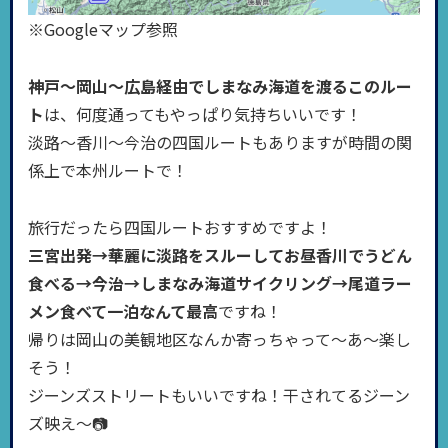
※Googleマップ参照
神戸〜岡山〜広島経由でしまなみ海道を渡るこのルー
ト
は、何度通ってもやっぱり気持ちいいです！
淡路〜香川〜今治の四国ルートもありますが時間の関
係上で本州ルートで！
旅行だったら四国ルートおすすめですよ！
三宮出発→華麗に淡路をスルーしてお昼香川でうどん
食べる→今治→しまなみ海道サイクリング→尾道ラー
メン食べて一泊なんて最高
ですね！
帰りは岡山の美観地区なんか寄っちゃって〜あ〜楽し
そう！
ジーンズストリートもいいですね！干されてるジーン
ズ映え〜📷️