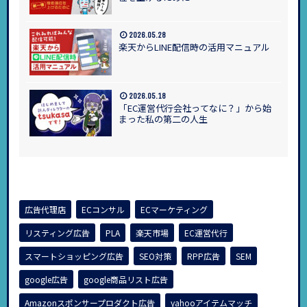
2026.05.28
楽天からLINE配信時の活用マニュアル
2026.05.18
「EC運営代行会社ってなに？」から始
まった私の第二の人生
広告代理店
ECコンサル
ECマーケティング
リスティング広告
PLA
楽天市場
EC運営代行
スマートショッピング広告
SEO対策
RPP広告
SEM
google広告
google商品リスト広告
Amazonスポンサープロダクト広告
yahooアイテムマッチ