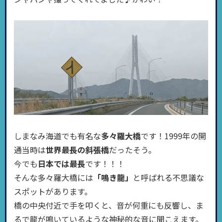
しまなみ海道でも有名な
多々羅大橋
です！1999年の開
通当時は
世界最長の斜張橋
だったそう。
今でも
日本では最長
です！！！
そんな多々羅大橋には
「鳴き龍」
と呼ばれる不思議な
スポットがあります。
橋の中央付近で手を叩くと、音が何重にも反響し、ま
るで龍が鳴いているような神秘的な音に聞こえます。