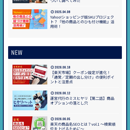
ついて調べてみた
2025.04.08
Yahoo!ショッピング版SKUプロジェク
ト？『他の商品とのひも付け機能』活
用術！
NEW
2026.06.18
【楽天市場】クーポン設定が進化！
「通常／定期の出し分け」の便利ポイ
ントと注意点
2026.06.12
運営代行のミスヒヤリ【第二話】商品
オプションの落とし穴
2026.06.05
楽天の商品名SEOとは？vol.1 ～検索順
位を上げるために～