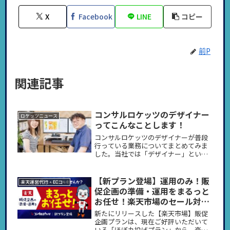
X
Facebook
LINE
コピー
前P
関連記事
コンサルロケッツのデザイナー
ロケッツニュース
ってこんなことします！
コンサルロケッツのデザイナーが普段
行っている業務についてまとめてみま
した。当社では「デザイナー」という
名目で募集記事を出していますが、実
際にはデザインはもちろんですがその
他にもやってもらうことがたくさんあ
【新プラン登場】運用のみ！販
楽天運営代行・ECコンサル
ります。過去それでミスマッチが起こ
促企画の準備・運用をまるっと
り...
お任せ！楽天市場のセール対
応、もっと楽にしませんか？
新たにリリースした【楽天市場】販促
企画プランは、現在ご好評いただいて
いる「ほぼ丸投げプラン」から、楽天