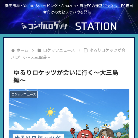
楽天市場・Yahoo!ショッピング・Amazon・自社ECの運営に役立つ、EC担当
者向けの実務ノウハウを発信！
ホーム
ロケッツニュース
ゆるりロケッツが会
いに行く〜大三島編〜
ゆるりロケッツが会いに行く〜大三島
編〜
ロケッツニュース