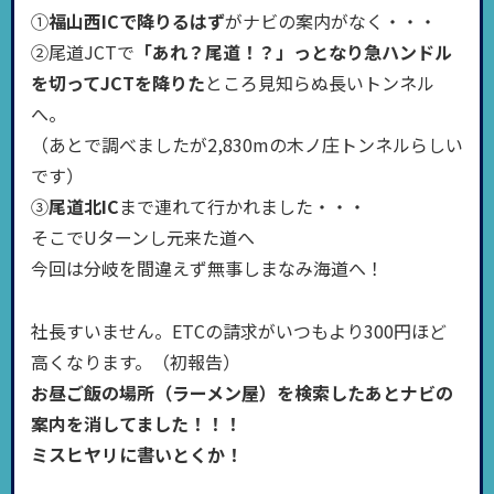
①
福山西ICで降りるはず
がナビの案内がなく・・・
②尾道JCTで
「あれ？尾道！？」っとなり急ハンドル
を切ってJCTを降りた
ところ見知らぬ長いトンネル
へ。
（あとで調べましたが2,830mの木ノ庄トンネルらしい
です）
③
尾道北IC
まで連れて行かれました・・・
そこでUターンし元来た道へ
今回は分岐を間違えず無事しまなみ海道へ！
社長すいません。ETCの請求がいつもより300円ほど
高くなります。（初報告）
お昼ご飯の場所（ラーメン屋）を検索したあとナビの
案内を消してました！！！
ミスヒヤリに書いとくか！