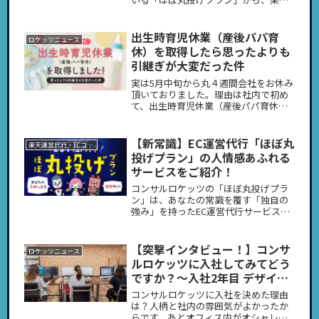
市場のセールイベント（お買い物マラ
ソン・スーパーSALE）に合わせた販促
企画の準備・運用部分だけを切り出す
出生時育児休業（産後パパ育
ロケッツニュース
ことで、従来よりさらに気軽にコンサ
休）を取得したら思ったよりも
ルロケッツのサービスをご利用いただ
引継ぎが大変だった件
ける内容となっています。
実は5月中旬から丸４週間会社をお休み
頂いておりました。理由は社内で初め
て、出生時育児休業（産後パパ育休）
を取得していた為です。この記事では
今回の自身の経験を活かし、今後社内
でスタッフが産休・育休を取得する際
【新常識】EC運営代行「ほぼ丸
楽天運営代行・ECコンサル
に、より円滑に引継ぎ等業務を回せる
投げプラン」の人情感あふれる
ようになればと思い執筆しました。気
サービスをご紹介！
をつけたことや苦労したこと、反省点
などをまとめております。良ければ貴
コンサルロケッツの「ほぼ丸投げプラ
方の会社で、貴方自身もしくは同僚の
ン」は、あなたの常識を覆す「独自の
方が育休を取得する際の参考にもなれ
強み」を持ったEC運営代行サービスで
ば幸いです！
す。「楽しさ」と「成果」を同時に手
にしたいなら、選ぶべきはコンサルロ
ケッツ！受注・お問い合わせ・発送以
【突撃インタビュー！】コンサ
ロケッツニュース
外の業務は、まるっと安心してお任せ
ルロケッツに入社してみてどう
ください。
ですか？〜入社2年目 デザイナ
ー Kさん〜
コンサルロケッツに入社を決めた理由
は？人柄と社内の雰囲気がよかったか
らです。あとオフィス内がオシャレ