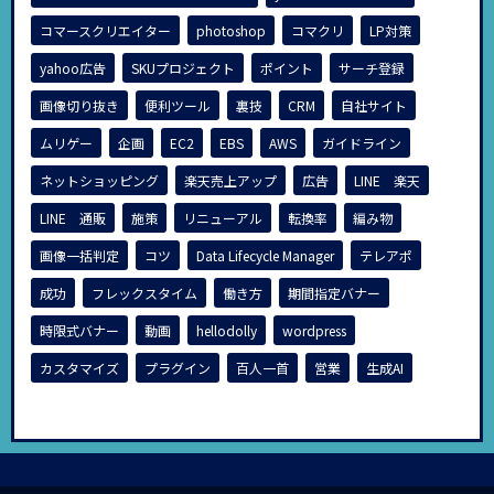
コマースクリエイター
photoshop
コマクリ
LP対策
yahoo広告
SKUプロジェクト
ポイント
サーチ登録
画像切り抜き
便利ツール
裏技
CRM
自社サイト
ムリゲー
企画
EC2
EBS
AWS
ガイドライン
ネットショッピング
楽天売上アップ
広告
LINE 楽天
LINE 通販
施策
リニューアル
転換率
編み物
画像一括判定
コツ
Data Lifecycle Manager
テレアポ
成功
フレックスタイム
働き方
期間指定バナー
時限式バナー
動画
hellodolly
wordpress
カスタマイズ
プラグイン
百人一首
営業
生成AI