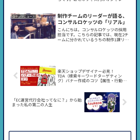
ぇ…！と思いました。面接の雰囲気は
どうでしたか？着て行った服が担当者
の2人と同じ色だったことにプチ盛り上
制作チームのリーダーが語る、
ロケッツニュース
がりしたりして、ガチガチした空気で
コンサルロケッツの「リアル」
は...
こんにちは。コンサルロケッツの採用
担当です。こちらの記事では、現在2チ
ームに分かれているうちの制作1課リー
ダーの藤本さんに、普段の業務や心が
けていることなどについて赤裸々に語
っていただいた模様を紹介いたしま
す。ぶっちゃけ話や社長の人柄につい...
楽天ショップデザイナー必見！
TDA（検索キーワードターゲティン
グ）バナー作成のコツ【属性・行動タ
ーゲティングとの違いも解説】
「EC運営代行会社ってなに？」から始
まった私の第二の人生