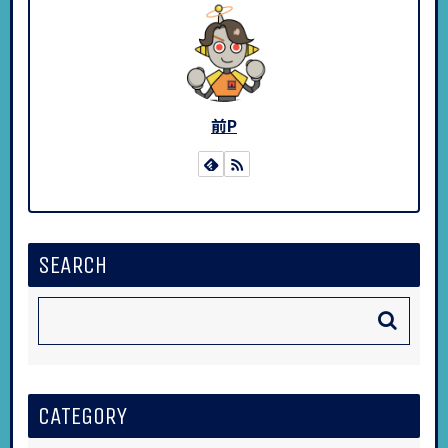
前P
SEARCH
CATEGORY