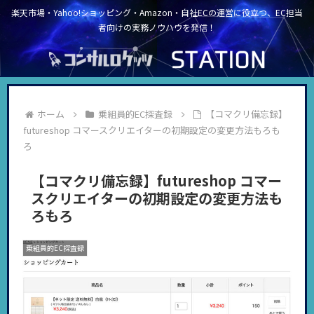
楽天市場・Yahoo!ショッピング・Amazon・自社ECの運営に役立つ、EC担当
者向けの実務ノウハウを発信！
ホーム
乗組員的EC探査録
【コマクリ備忘録】
futureshop コマースクリエイターの初期設定の変更方法もろも
ろ
【コマクリ備忘録】futureshop コマー
スクリエイターの初期設定の変更方法も
ろもろ
乗組員的EC探査録