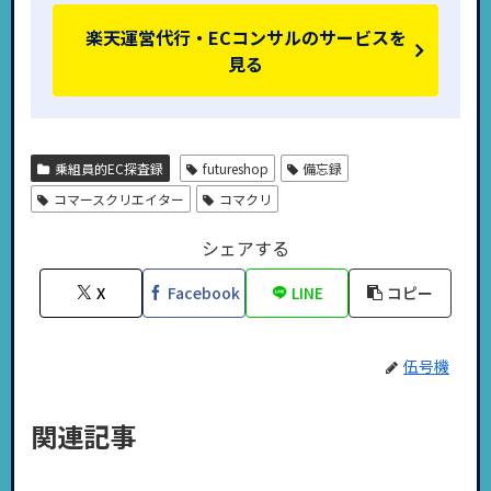
楽天運営代行・ECコンサルのサービスを
見る
乗組員的EC探査録
futureshop
備忘録
コマースクリエイター
コマクリ
シェアする
X
Facebook
LINE
コピー
伍号機
関連記事