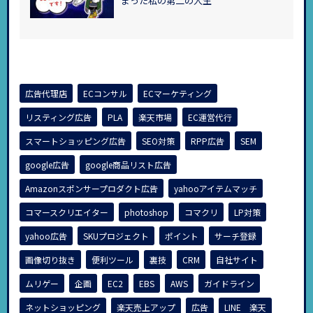
まった私の第二の人生
広告代理店
ECコンサル
ECマーケティング
リスティング広告
PLA
楽天市場
EC運営代行
スマートショッピング広告
SEO対策
RPP広告
SEM
google広告
google商品リスト広告
Amazonスポンサープロダクト広告
yahooアイテムマッチ
コマースクリエイター
photoshop
コマクリ
LP対策
yahoo広告
SKUプロジェクト
ポイント
サーチ登録
画像切り抜き
便利ツール
裏技
CRM
自社サイト
ムリゲー
企画
EC2
EBS
AWS
ガイドライン
ネットショッピング
楽天売上アップ
広告
LINE 楽天