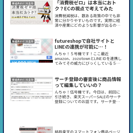
いかと思います。人の動きが少なくな
「消費税ゼロ」は本当におト
乗組員的EC探査録
っていることにより打撃を受けている
ク？ECの視点で考えてみた
方...
消費税減税は、数ある政策の中でも非
常に分かりやすいものです。実際に経
済や産業にどのような影響が出るのか
については、あまり語られていないよ
うにも感じますし、特にEC（ネット通
販）という視点で見ると、いくつか注
futureshopで自社サイトと
乗組員的EC探査録
意すべき点があります。
LINEの連携が可能に…！
んちゃ！５号機です！ここ最近
amazon、zozotownとLINE IDを連携し
てみてその威力にびっくしている５号
機です。何がすごいかって、zozoさん
の場合、・裏セールのお知らせ・クー
ポンのお知らせなどはお友達登録する
サーチ登録の審査後に商品情報
乗組員的EC探査録
だけで届くんですが...
って編集していいの？
んちゃ！伍号機です。今日は、前回に
引き続き、楽天スーパーSALEのサーチ
登録についてのお話です。サーチ登録
の審査後に、商品情報をいろいろ編集
したいことってありますよね？そこで
気になるのは「どこまで編集していい
か」ということだと思います。基本...
結局楽天のスマートフォン商品ページ