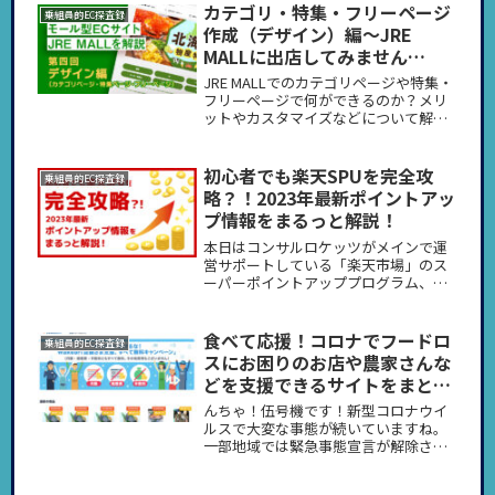
カテゴリ・特集・フリーページ
乗組員的EC探査録
作成（デザイン）編〜JRE
MALLに出店してみません
か？〜
JRE MALLでのカテゴリページや特集・
フリーページで何ができるのか？メリ
ットやカスタマイズなどについて解説
をいたします。デザイン・バナーなど
の表示についても説明します。ページ
作りや運営のお悩みは、丸ごとコンサ
初心者でも楽天SPUを完全攻
乗組員的EC探査録
ルロケッツへ！！JRE MALLでの経験豊
略？！2023年最新ポイントアッ
富な運営スタッフが真摯に対応させて
プ情報をまるっと解説！
いただきます！
本日はコンサルロケッツがメインで運
営サポートしている「楽天市場」のス
ーパーポイントアッププログラム、通
称：SPUについて最新情報で詳し〜
く、分かりやす〜く解説していきま
す！
食べて応援！コロナでフードロ
乗組員的EC探査録
スにお困りのお店や農家さんな
どを支援できるサイトをまとめ
ました。
んちゃ！伍号機です！新型コロナウイ
ルスで大変な事態が続いていますね。
一部地域では緊急事態宣言が解除され
たとは言え、以前のような生活に戻る
まではまだまだ時間がかかるのではな