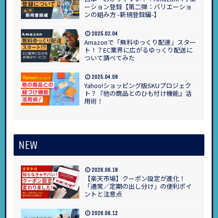
ーション登録【第二弾：バリエーショ
ンの組み方 -新規登録編-】
2025.02.04
Amazonで「無料ゆっくり配達」スター
ト！？EC業界に広がるゆっくり配送に
ついて調べてみた
2025.04.08
Yahoo!ショッピング版SKUプロジェク
ト？『他の商品とのひも付け機能』活
用術！
NEW
2026.06.18
【楽天市場】クーポン設定が進化！
「通常／定期の出し分け」の便利ポイ
ントと注意点
2026.06.12