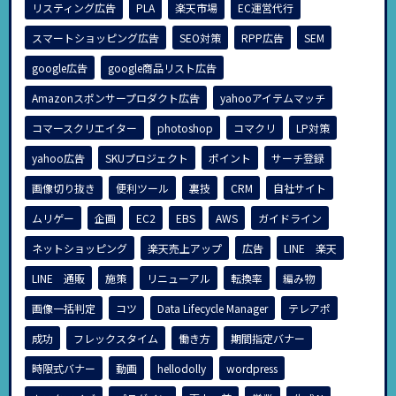
リスティング広告
PLA
楽天市場
EC運営代行
スマートショッピング広告
SEO対策
RPP広告
SEM
google広告
google商品リスト広告
Amazonスポンサープロダクト広告
yahooアイテムマッチ
コマースクリエイター
photoshop
コマクリ
LP対策
yahoo広告
SKUプロジェクト
ポイント
サーチ登録
画像切り抜き
便利ツール
裏技
CRM
自社サイト
ムリゲー
企画
EC2
EBS
AWS
ガイドライン
ネットショッピング
楽天売上アップ
広告
LINE 楽天
LINE 通販
施策
リニューアル
転換率
編み物
画像一括判定
コツ
Data Lifecycle Manager
テレアポ
成功
フレックスタイム
働き方
期間指定バナー
時限式バナー
動画
hellodolly
wordpress