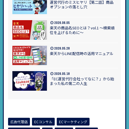
運営代行のミスヒヤリ【第二話】商品
オプションの落とし穴
2026.06.05
楽天の商品名SEOとは？vol.1 ～検索順
位を上げるために～
2026.05.28
楽天からLINE配信時の活用マニュアル
2026.05.18
「EC運営代行会社ってなに？」から始
まった私の第二の人生
広告代理店
ECコンサル
ECマーケティング