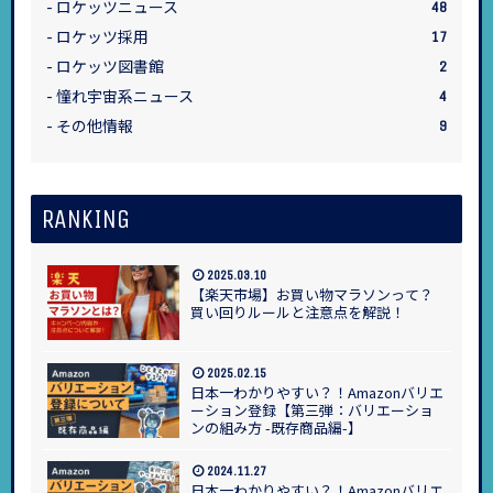
ロケッツニュース
48
ロケッツ採用
17
ロケッツ図書館
2
憧れ宇宙系ニュース
4
その他情報
9
RANKING
2025.03.10
【楽天市場】お買い物マラソンって？
買い回りルールと注意点を解説！
2025.02.15
日本一わかりやすい？！Amazonバリエ
ーション登録【第三弾：バリエーショ
ンの組み方 -既存商品編-】
2024.11.27
日本一わかりやすい？！Amazonバリエ