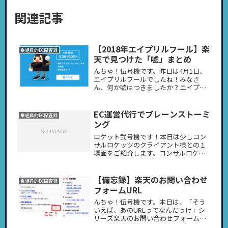
関連記事
【2018年エイプリルフール】楽
乗組員的EC探査録
天で見つけた「嘘」まとめ
んちゃ！伍号機です。昨日は4月1日、
エイプリルフールでしたね！みなさ
ん、何か嘘はつきましたか？エイプリ
ルフールといえば、楽天市場内では毎
年力を入れる店舗は力を入れているの
で、伍号機個人的にこっそり楽しみに
EC運営代行でブレーンストーミ
乗組員的EC探査録
しています！今年はどうかな？とあち
ング
こ...
ロケット弐号機です！本日は少しコン
サルロケッツのクライアント様との１
場面をご紹介します。コンサルロケッ
ツのEC運営代行（コンサル）は店舗様
にしっかり寄り添って運営をする事を
モットーとしています。代行させてい
【備忘録】楽天のお問い合わせ
乗組員的EC探査録
ただいている店舗様の経営者の方や
フォームURL
社...
んちゃ！伍号機です。本日は、「そう
いえば、あのURLってなんだっけ」シ
リーズ楽天のお問い合わせフォームの
URLの探し方！これがもうびっくりす