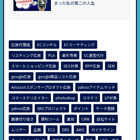
まった私の第二の人生
広告代理店
ECコンサル
ECマーケティング
リスティング広告
PLA
楽天市場
EC運営代行
スマートショッピング広告
SEO対策
RPP広告
SEM
google広告
google商品リスト広告
Amazonスポンサープロダクト広告
yahooアイテムマッチ
コマースクリエイター
photoshop
コマクリ
LP対策
yahoo広告
SKUプロジェクト
ポイント
サーチ登録
画像切り抜き
便利ツール
裏技
CRM
自社サイト
ムリゲー
企画
EC2
EBS
AWS
ガイドライン