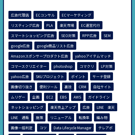
広告代理店
ECコンサル
ECマーケティング
リスティング広告
PLA
楽天市場
EC運営代行
スマートショッピング広告
SEO対策
RPP広告
SEM
google広告
google商品リスト広告
Amazonスポンサープロダクト広告
yahooアイテムマッチ
コマースクリエイター
photoshop
コマクリ
LP対策
yahoo広告
SKUプロジェクト
ポイント
サーチ登録
画像切り抜き
便利ツール
裏技
CRM
自社サイト
ムリゲー
企画
EC2
EBS
AWS
ガイドライン
ネットショッピング
楽天売上アップ
広告
LINE 楽天
LINE 通販
施策
リニューアル
転換率
編み物
画像一括判定
コツ
Data Lifecycle Manager
テレアポ