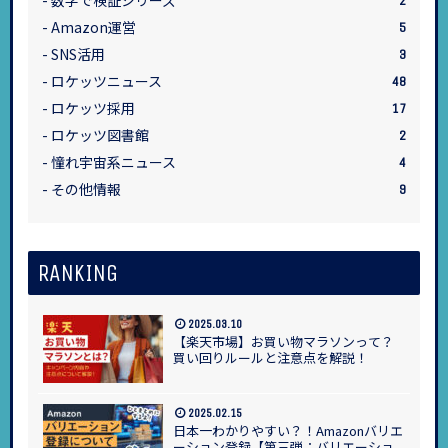
2
Amazon運営
5
SNS活用
3
ロケッツニュース
48
ロケッツ採用
17
ロケッツ図書館
2
憧れ宇宙系ニュース
4
その他情報
9
RANKING
2025.03.10
【楽天市場】お買い物マラソンって？
買い回りルールと注意点を解説！
2025.02.15
日本一わかりやすい？！Amazonバリエ
ーション登録【第三弾：バリエーショ