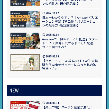
ンの組み方 -既存商品編-】
2024.11.27
日本一わかりやすい？！Amazonバリエ
ーション登録【第二弾：バリエーショ
ンの組み方 -新規登録編-】
2025.02.04
Amazonで「無料ゆっくり配達」スター
ト！？EC業界に広がるゆっくり配送に
ついて調べてみた
2025.01.09
【バナートレース(模写)のすゝめ】未経
験からWebデザイナーになった私の勉
強法 ‧₊˚✧
NEW
2026.06.18
【楽天市場】クーポン設定が進化！