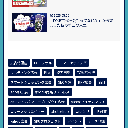
2026.05.18
「EC運営代行会社ってなに？」から始
まった私の第二の人生
広告代理店
ECコンサル
ECマーケティング
リスティング広告
PLA
楽天市場
EC運営代行
スマートショッピング広告
SEO対策
RPP広告
SEM
google広告
google商品リスト広告
Amazonスポンサープロダクト広告
yahooアイテムマッチ
コマースクリエイター
photoshop
コマクリ
LP対策
yahoo広告
SKUプロジェクト
ポイント
サーチ登録