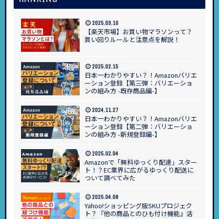
2025.03.10
【楽天市場】お買い物マラソンって？
買い回りルールと注意点を解説！
2025.02.15
日本一わかりやすい？！Amazonバリエ
ーション登録【第三弾：バリエーショ
ンの組み方 -既存商品編-】
2024.11.27
日本一わかりやすい？！Amazonバリエ
ーション登録【第二弾：バリエーショ
ンの組み方 -新規登録編-】
2025.02.04
Amazonで「無料ゆっくり配達」スター
ト！？EC業界に広がるゆっくり配送に
ついて調べてみた
2025.04.08
Yahoo!ショッピング版SKUプロジェク
ト？『他の商品とのひも付け機能』活