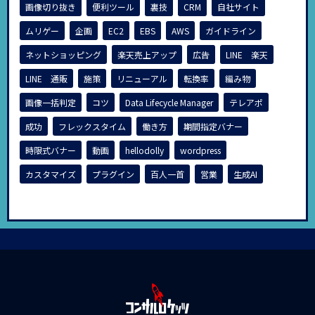
画像切り抜き
便利ツール
裏技
CRM
自社サイト
ムリゲー
企画
EC2
EBS
AWS
ガイドライン
ネットショッピング
楽天売上アップ
広告
LINE 楽天
LINE 通販
施策
リニューアル
転換率
編み物
画像一括判定
コツ
Data Lifecycle Manager
テレアポ
成功
フレックスタイム
働き方
期間指定バナー
時限式バナー
動画
hellodolly
wordpress
カスタマイズ
プラグイン
百人一首
営業
生成AI