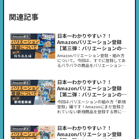
関連記事
日本一わかりやすい？！
Amazon運営
Amazonバリエーション登録
【第三弾：バリエーションの組
み方 -既存商品編-】
Amazonバリエーション登録・組み方
について。今回は、すでに登録してあ
るバラバラの商品をバリエーションと
してひとまとめにする方法をお伝えし
ます！Amazonバリエーション登録で
お悩みの方にこのブログが参考になれ
日本一わかりやすい？！
Amazon運営
ば幸いです！
Amazonバリエーション登録
【第二弾：バリエーションの組
み方 -新規登録編-】
今回はバリエーションの組み方「新規
登録」編です！Amazonにまだ登録さ
れていない新規商品を登録する際に、
バリエーションもあわせて登録する方
法をご説明します。実際にAmazonテク
ニカルサポートに問い合わせた内容と
日本一わかりやすい？！
Amazon運営
併せてご説明しますので「A...
Amazonバリエーション登録