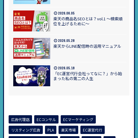
2026.06.05
楽天の商品名SEOとは？vol.1 ～検索順
位を上げるために～
2026.05.28
楽天からLINE配信時の活用マニュアル
2026.05.18
「EC運営代行会社ってなに？」から始
まった私の第二の人生
広告代理店
ECコンサル
ECマーケティング
リスティング広告
PLA
楽天市場
EC運営代行