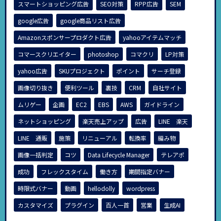
スマートショッピング広告
SEO対策
RPP広告
SEM
google広告
google商品リスト広告
Amazonスポンサープロダクト広告
yahooアイテムマッチ
コマースクリエイター
photoshop
コマクリ
LP対策
yahoo広告
SKUプロジェクト
ポイント
サーチ登録
画像切り抜き
便利ツール
裏技
CRM
自社サイト
ムリゲー
企画
EC2
EBS
AWS
ガイドライン
ネットショッピング
楽天売上アップ
広告
LINE 楽天
LINE 通販
施策
リニューアル
転換率
編み物
画像一括判定
コツ
Data Lifecycle Manager
テレアポ
成功
フレックスタイム
働き方
期間指定バナー
時限式バナー
動画
hellodolly
wordpress
カスタマイズ
プラグイン
百人一首
営業
生成AI