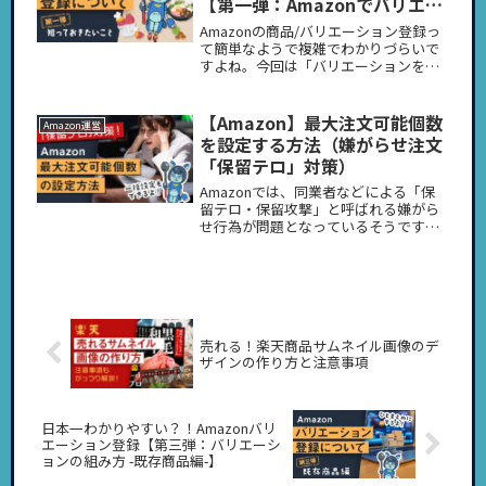
【第一弾：Amazonでバリエー
ションを組むにあたって知って
Amazonの商品/バリエーション登録っ
おきたいこと】
て簡単なようで複雑でわかりづらいで
すよね。今回は「バリエーションを組
むにあたって知っておきたいこと」と
して、Amazonでのバリエーションの考
え方、商品ページの持ち方、バリエー
【Amazon】最大注文可能個数
Amazon運営
ションを組むメリット・デメリットを
を設定する方法（嫌がらせ注文
解説していきます！
「保留テロ」対策）
Amazonでは、同業者などによる「保
留テロ・保留攻撃」と呼ばれる嫌がら
せ行為が問題となっているそうです。
出品者側で予防する必要があります。
そのためには、転売対策も兼ねて、商
品ごとに「最大注文個数」を設定する
のも一つの手と言われています。商品
数が多くファイルで設定したい方に向
けて手順を解説します！
売れる！楽天商品サムネイル画像のデ
ザインの作り方と注意事項
日本一わかりやすい？！Amazonバリ
エーション登録【第三弾：バリエーシ
ョンの組み方 -既存商品編-】