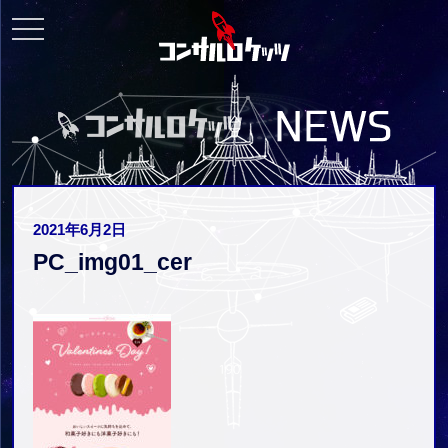
toggle
navigation
2021年6月2日
PC_img01_cer