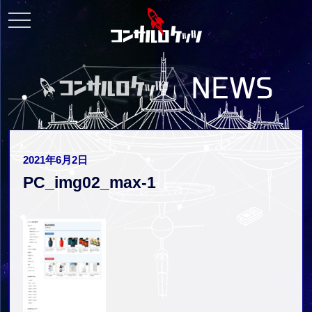
toggle
navigation
2021年6月2日
PC_img02_max-1