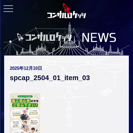
toggle
navigation
2025年12月10日
spcap_2504_01_item_03