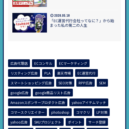
2026.05.18
「EC運営代行会社ってなに？」から始
まった私の第二の人生
広告代理店
ECコンサル
ECマーケティング
リスティング広告
PLA
楽天市場
EC運営代行
スマートショッピング広告
SEO対策
RPP広告
SEM
google広告
google商品リスト広告
Amazonスポンサープロダクト広告
yahooアイテムマッチ
コマースクリエイター
photoshop
コマクリ
LP対策
yahoo広告
SKUプロジェクト
ポイント
サーチ登録