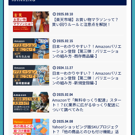
2025.03.10
【楽天市場】お買い物マラソンって？
買い回りルールと注意点を解説！
2025.02.15
日本一わかりやすい？！Amazonバリエ
ーション登録【第三弾：バリエーショ
ンの組み方 -既存商品編-】
2024.11.27
日本一わかりやすい？！Amazonバリエ
ーション登録【第二弾：バリエーショ
ンの組み方 -新規登録編-】
2025.02.04
Amazonで「無料ゆっくり配達」スター
ト！？EC業界に広がるゆっくり配送に
ついて調べてみた
2025.04.08
Yahoo!ショッピング版SKUプロジェク
ト？『他の商品とのひも付け機能』活