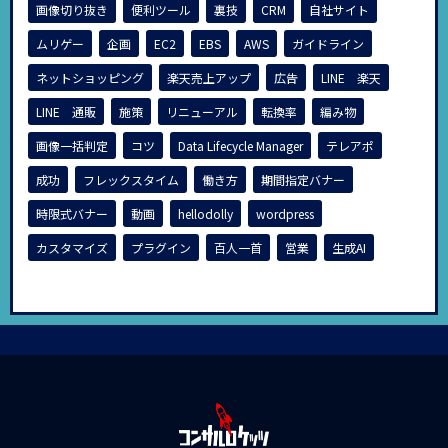
画像切り抜き
便利ツール
裏技
CRM
自社サイト
ムリゲー
企画
EC2
EBS
AWS
ガイドライン
ネットショッピング
楽天売上アップ
広告
LINE 楽天
LINE 通販
施策
リニューアル
転換率
編み物
画像一括判定
コツ
Data Lifecycle Manager
テレアポ
成功
フレックスタイム
働き方
期間指定バナー
時限式バナー
動画
hellodolly
wordpress
カスタマイズ
プラグイン
百人一首
営業
生成AI