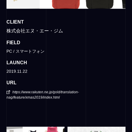
CLIENT
株式会社エヌ・エー・ジム
FIELD
PC / スマートフォン
LAUNCH
2019.11.22
URL
https://www.rakuten.ne.jp/gold/translation-
nag/feature/xmas2019/index.html