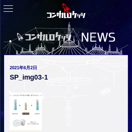
toggle
navigation
2021年6月2日
SP_img03-1