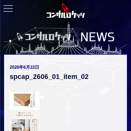
toggle
navigation
2026年6月22日
spcap_2606_01_item_02