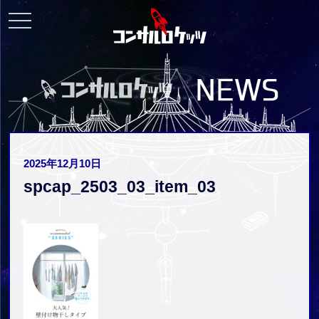
toggle
navigation
2025年12月10日
spcap_2503_03_item_03