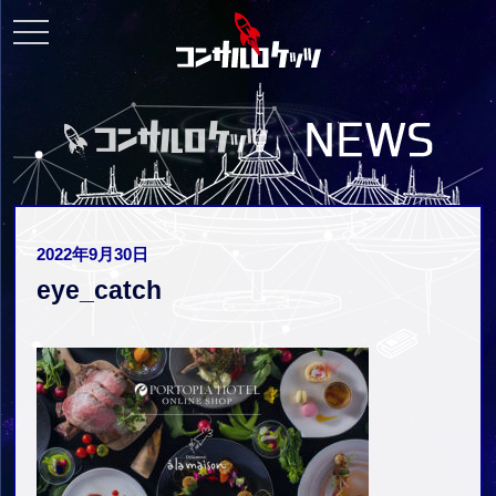
toggle
navigation
2022年9月30日
eye_catch