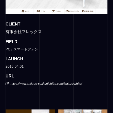
CLIENT
有限会社フレックス
FIELD
PC / スマートフォン
LAUNCH
2016.04.01
URL
https://www.antique-sokkuriichiba.com/feature/white/