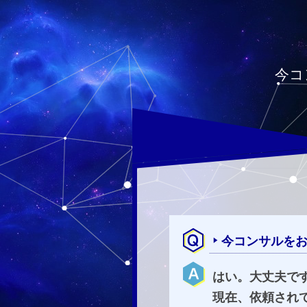
今コ
今コンサルを
はい。大丈夫で
現在、依頼され