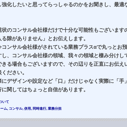
し強化したいと思ってらっしゃるのかをお聞きし、最適
現状のコンサル会社様だけで十分な可能性もございます
入る隙がありません」とお伝えします。
今コンサル会社様がされている業務プラスαで丸っとお
すし、コンサル会社様の領域、我々の領域と棲み分けし
できる場合もございますので、その辺りを正直にお伝え
談ください。
際にデザインや設定など「口」だけじゃなく実際に「手
行に関してはちょっと自信があります。
ついて
チーム
,
コンサル
,
併用
,
同時進行
,
業務分担