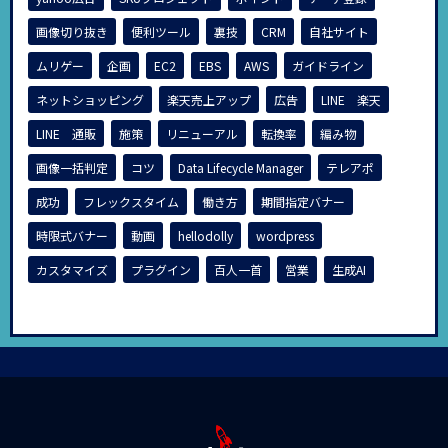
画像切り抜き
便利ツール
裏技
CRM
自社サイト
ムリゲー
企画
EC2
EBS
AWS
ガイドライン
ネットショッピング
楽天売上アップ
広告
LINE 楽天
LINE 通販
施策
リニューアル
転換率
編み物
画像一括判定
コツ
Data Lifecycle Manager
テレアポ
成功
フレックスタイム
働き方
期間指定バナー
時限式バナー
動画
hellodolly
wordpress
カスタマイズ
プラグイン
百人一首
営業
生成AI