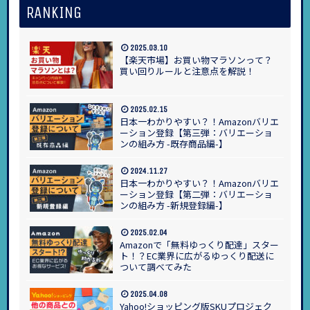
RANKING
2025.03.10
【楽天市場】お買い物マラソンって？
買い回りルールと注意点を解説！
2025.02.15
日本一わかりやすい？！Amazonバリエ
ーション登録【第三弾：バリエーショ
ンの組み方 -既存商品編-】
2024.11.27
日本一わかりやすい？！Amazonバリエ
ーション登録【第二弾：バリエーショ
ンの組み方 -新規登録編-】
2025.02.04
Amazonで「無料ゆっくり配達」スター
ト！？EC業界に広がるゆっくり配送に
ついて調べてみた
2025.04.08
Yahoo!ショッピング版SKUプロジェク