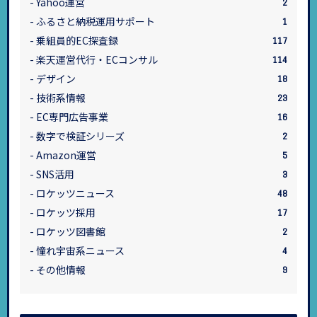
Yahoo運営
2
ふるさと納税運用サポート
1
乗組員的EC探査録
117
楽天運営代行・ECコンサル
114
デザイン
18
技術系情報
23
EC専門広告事業
16
数字で検証シリーズ
2
Amazon運営
5
SNS活用
3
ロケッツニュース
48
ロケッツ採用
17
ロケッツ図書館
2
憧れ宇宙系ニュース
4
その他情報
9