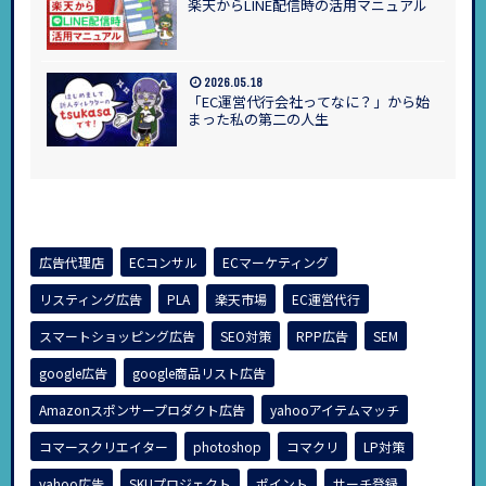
楽天からLINE配信時の活用マニュアル
2026.05.18
「EC運営代行会社ってなに？」から始
まった私の第二の人生
広告代理店
ECコンサル
ECマーケティング
リスティング広告
PLA
楽天市場
EC運営代行
スマートショッピング広告
SEO対策
RPP広告
SEM
google広告
google商品リスト広告
Amazonスポンサープロダクト広告
yahooアイテムマッチ
コマースクリエイター
photoshop
コマクリ
LP対策
yahoo広告
SKUプロジェクト
ポイント
サーチ登録